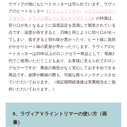
ラヴィアの他にもヒートカッターは売られています。ラヴィ
アのヒートカッター（
Ｖライントリマー
、
Ｖライントリマー
フローラ
、
Ｖライン用ヒートカッタープティコ
）の特徴は、
切り口が丸くなるように温度設定を意識して製造されている
点です。温度が高すぎると、刃物と同じように切り口が尖っ
てしまい、低すぎると切れ味が悪かったり、ヒート線に負担
がかかりヒート線の変形が早かったりします。ラヴィアのヒ
ートカッターは20年以上のロングセラー商品として、母娘2
代でご使用いただくこともあり、お客様に支えられてのロン
グセラーですが、事故の報告がなく安心しておすすめできる
商品です。故障や断線の際も、可能な限りメンテナンスさせ
ていただいております。（保証期間経過後は実費相当をご負
担いただいております。）
6、ラヴィアＶライントリマーの使い方（画
像）